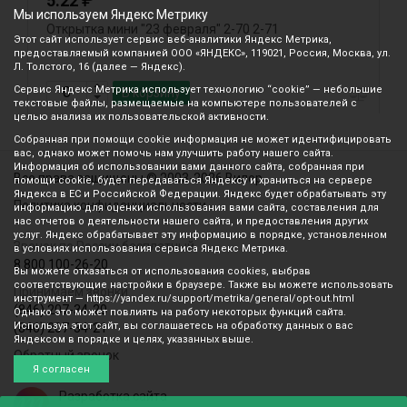
5.22
Мы используем Яндекс Метрику
Открытка мини "23 февраля" 2-70 2-71
Г
Этот сайт использует сервис веб-аналитики Яндекс Метрика,
к
предоставляемый компанией ООО «ЯНДЕКС», 119021, Россия, Москва, ул.
Л. Толстого, 16 (далее — Яндекс).
Сервис Яндекс Метрика использует технологию “cookie” — небольшие
В корзину
текстовые файлы, размещаемые на компьютере пользователей с
целью анализа их пользовательской активности.
Собранная при помощи cookie информация не может идентифицировать
вас, однако может помочь нам улучшить работу нашего сайта.
Информация об использовании вами данного сайта, собранная при
Все права защищены © 2003-2026 Вилор
помощи cookie, будет передаваться Яндексу и храниться на сервере
Яндекса в ЕС и Российской Федерации. Яндекс будет обрабатывать эту
Политика конфиденциальности
информацию для оценки использования вами сайта, составления для
нас отчетов о деятельности нашего сайта, и предоставления других
услуг. Яндекс обрабатывает эту информацию в порядке, установленном
Звонок по России бесплатный
в условиях использования сервиса Яндекс Метрика.
8 800 100-26-20
Вы можете отказаться от использования cookies, выбрав
соответствующие настройки в браузере. Также вы можете использовать
Принимаем звонки
инструмент — https://yandex.ru/support/metrika/general/opt-out.html
(846) 207-34-20
Однако это может повлиять на работу некоторых функций сайта.
Используя этот сайт, вы соглашаетесь на обработку данных о вас
(846) 207-34-21
Яндексом в порядке и целях, указанных выше.
Обратный звонок
Я согласен
Разработка сайта