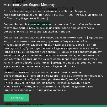
₽
5.22
Мы используем Яндекс Метрику
Открытка мини "23 февраля" 2-70 2-71
Г
Этот сайт использует сервис веб-аналитики Яндекс Метрика,
к
предоставляемый компанией ООО «ЯНДЕКС», 119021, Россия, Москва, ул.
Л. Толстого, 16 (далее — Яндекс).
Сервис Яндекс Метрика использует технологию “cookie” — небольшие
В корзину
текстовые файлы, размещаемые на компьютере пользователей с
целью анализа их пользовательской активности.
Собранная при помощи cookie информация не может идентифицировать
вас, однако может помочь нам улучшить работу нашего сайта.
Информация об использовании вами данного сайта, собранная при
Все права защищены © 2003-2026 Вилор
помощи cookie, будет передаваться Яндексу и храниться на сервере
Яндекса в ЕС и Российской Федерации. Яндекс будет обрабатывать эту
Политика конфиденциальности
информацию для оценки использования вами сайта, составления для
нас отчетов о деятельности нашего сайта, и предоставления других
услуг. Яндекс обрабатывает эту информацию в порядке, установленном
Звонок по России бесплатный
в условиях использования сервиса Яндекс Метрика.
8 800 100-26-20
Вы можете отказаться от использования cookies, выбрав
соответствующие настройки в браузере. Также вы можете использовать
Принимаем звонки
инструмент — https://yandex.ru/support/metrika/general/opt-out.html
(846) 207-34-20
Однако это может повлиять на работу некоторых функций сайта.
Используя этот сайт, вы соглашаетесь на обработку данных о вас
(846) 207-34-21
Яндексом в порядке и целях, указанных выше.
Обратный звонок
Я согласен
Разработка сайта