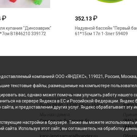
₽
₽
4
352.13
ля купания "Динозаврик"
Надувной бассейн "Первый ба
*7см B1846210 339172
61*15см 17л 1-3лет 59409
доставляемый компанией ООО «ЯНДЕКС», 119021, Россия, Москва, ул
льшие текстовые файлы, размещаемые на компьютере пользователе
ровать вас, однако может помочь нам улучшить работу нашего са
Время работы
Звонок
раниться на сервере Яндекса в ЕС и Российской Федерации. Яндек
Пн-Пт 09:00 - 17:30, Сб до 15:00
8 800 
о сайта, и предоставления других услуг. Яндекс обрабатывает эту
Мы находимся
Прини
Самара, ул. Товарная, 5г
(846) 
ствующие настройки в браузере. Также вы можете использовать инс
(846) 
й сайта. Используя этот сайт, вы соглашаетесь на обработку данн
Можете нам написать
kanc-lend.samara@yandex.ru
Обрат