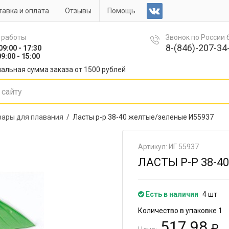
авка и оплата
Отзывы
Помощь
 работы
Звонок по России
8-(846)-207-34-
09:00 - 17:30
9:00 - 15:00
альная сумма заказа от 1500 рублей
вары для плавания /
Ласты р-р 38-40 желтые/зеленые И55937
Артикул: ИГ 55937
ЛАСТЫ Р-Р 38-
Есть в наличии
4 шт
Количество в упаковке 1
517.98
₽