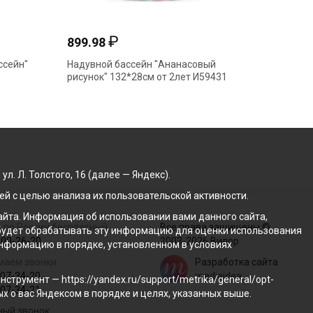
₽
899.98
836.4
ссейн"
Надувной бассейн "Ананасовый
Набор д
рисунок" 132*28см от 2лет И59431
"INTEX" 
. Л. Толстого, 16 (далее — Яндекс).
й с целью анализа их пользовательской активности.
йта. Информация об использовании вами данного сайта,
 по России бесплатный
Все права защищены ©
с будет обрабатывать эту информацию для оценки использования
100-26-20
2003-2026 Вилор
 информацию в порядке, установленном в условиях
маем звонки
Разработка сайта
207-34-20
mediaidea
трумент — https://yandex.ru/support/metrika/general/opt-
207-34-21
ых о вас Яндексом в порядке и целях, указанных выше.
ный звонок