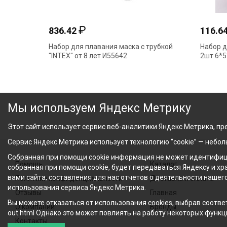
₽
836.42
116.6
Набор для плавания маска с трубкой
Набор д
"INTEX" от 8 лет И55642
2шт 6*5
Мы используем Яндекс Метрику
Этот сайт использует сервис веб-аналитики Яндекс Метрика, пре
Сервис Яндекс Метрика использует технологию “cookie” — небо
Собранная при помощи cookie информация не может идентифици
Помощь
Каталог
собранная при помощи cookie, будет передаваться Яндексу и х
вами сайта, составления для нас отчетов о деятельности нашег
Политика конфиденциальности
Доставка и оплата
использования сервиса Яндекс Метрика.
Отзывы
Главная
Вы можете отказаться от использования cookies, выбрав соответ
О компании
Бренды
out.html Однако это может повлиять на работу некоторых функци
Контакты