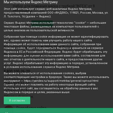
Мы используем Яндекс Метрику
Набор для плавания маска с трубкой "INTEX" от 8
Л
Этот сайт использует сервис веб-аналитики Яндекс Метрика,
лет И55642
предоставляемый компанией ООО «ЯНДЕКС», 119021, Россия, Москва, ул.
Л. Толстого, 16 (далее — Яндекс).
Сервис Яндекс Метрика использует технологию “cookie” — небольшие
В корзину
текстовые файлы, размещаемые на компьютере пользователей с
целью анализа их пользовательской активности.
Собранная при помощи cookie информация не может идентифицировать
вас, однако может помочь нам улучшить работу нашего сайта.
Информация об использовании вами данного сайта, собранная при
Все права защищены © 2003-2026 Вилор
помощи cookie, будет передаваться Яндексу и храниться на сервере
Яндекса в ЕС и Российской Федерации. Яндекс будет обрабатывать эту
Политика конфиденциальности
информацию для оценки использования вами сайта, составления для
нас отчетов о деятельности нашего сайта, и предоставления других
услуг. Яндекс обрабатывает эту информацию в порядке, установленном
Звонок по России бесплатный
в условиях использования сервиса Яндекс Метрика.
8 800 100-26-20
Вы можете отказаться от использования cookies, выбрав
соответствующие настройки в браузере. Также вы можете использовать
Принимаем звонки
инструмент — https://yandex.ru/support/metrika/general/opt-out.html
(846) 207-34-20
Однако это может повлиять на работу некоторых функций сайта.
Используя этот сайт, вы соглашаетесь на обработку данных о вас
(846) 207-34-21
Яндексом в порядке и целях, указанных выше.
Обратный звонок
Я согласен
Разработка сайта