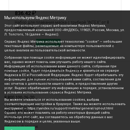
₽
836.42
Мы используем Яндекс Метрику
Набор для плавания маска с трубкой "INTEX" от 8
Л
Этот сайт использует сервис веб-аналитики Яндекс Метрика,
лет И55642
предоставляемый компанией ООО «ЯНДЕКС», 119021, Россия, Москва, ул.
Л. Толстого, 16 (далее — Яндекс).
Сервис Яндекс Метрика использует технологию “cookie” — небольшие
В корзину
текстовые файлы, размещаемые на компьютере пользователей с
целью анализа их пользовательской активности.
Собранная при помощи cookie информация не может идентифицировать
вас, однако может помочь нам улучшить работу нашего сайта.
Информация об использовании вами данного сайта, собранная при
Все права защищены © 2003-2026 Вилор
помощи cookie, будет передаваться Яндексу и храниться на сервере
Яндекса в ЕС и Российской Федерации. Яндекс будет обрабатывать эту
Политика конфиденциальности
информацию для оценки использования вами сайта, составления для
нас отчетов о деятельности нашего сайта, и предоставления других
услуг. Яндекс обрабатывает эту информацию в порядке, установленном
Звонок по России бесплатный
в условиях использования сервиса Яндекс Метрика.
8 800 100-26-20
Вы можете отказаться от использования cookies, выбрав
соответствующие настройки в браузере. Также вы можете использовать
Принимаем звонки
инструмент — https://yandex.ru/support/metrika/general/opt-out.html
(846) 207-34-20
Однако это может повлиять на работу некоторых функций сайта.
Используя этот сайт, вы соглашаетесь на обработку данных о вас
(846) 207-34-21
Яндексом в порядке и целях, указанных выше.
Обратный звонок