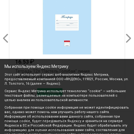
₽
16.53
Мы используем Яндекс Метрику
Тетрадь 12л "Пастель.Голубая" линия
Т
Этот сайт использует сервис веб-аналитики Яндекс Метрика,
12Т5В2_05147 055603(6417) Hatber
E
предоставляемый компанией ООО «ЯНДЕКС», 119021, Россия, Москва, ул.
Л. Толстого, 16 (далее — Яндекс).
Сервис Яндекс Метрика использует технологию “cookie” — небольшие
В корзину
текстовые файлы, размещаемые на компьютере пользователей с
целью анализа их пользовательской активности.
Собранная при помощи cookie информация не может идентифицировать
вас, однако может помочь нам улучшить работу нашего сайта.
Информация об использовании вами данного сайта, собранная при
Все права защищены © 2003-2026 Вилор
помощи cookie, будет передаваться Яндексу и храниться на сервере
Яндекса в ЕС и Российской Федерации. Яндекс будет обрабатывать эту
Политика конфиденциальности
информацию для оценки использования вами сайта, составления для