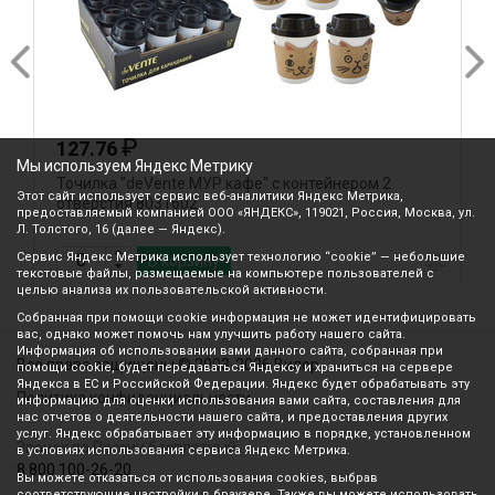
₽
127.76
Мы используем Яндекс Метрику
Точилка "deVente.МУР кафе" с контейнером 2
Т
Этот сайт использует сервис веб-аналитики Яндекс Метрика,
отверстия 8031602
к
предоставляемый компанией ООО «ЯНДЕКС», 119021, Россия, Москва, ул.
Л. Толстого, 16 (далее — Яндекс).
Сервис Яндекс Метрика использует технологию “cookie” — небольшие
В корзину
текстовые файлы, размещаемые на компьютере пользователей с
целью анализа их пользовательской активности.
Собранная при помощи cookie информация не может идентифицировать
вас, однако может помочь нам улучшить работу нашего сайта.
Информация об использовании вами данного сайта, собранная при
Все права защищены © 2003-2026 Вилор
помощи cookie, будет передаваться Яндексу и храниться на сервере
Яндекса в ЕС и Российской Федерации. Яндекс будет обрабатывать эту
Политика конфиденциальности
информацию для оценки использования вами сайта, составления для
нас отчетов о деятельности нашего сайта, и предоставления других
услуг. Яндекс обрабатывает эту информацию в порядке, установленном
Звонок по России бесплатный
в условиях использования сервиса Яндекс Метрика.
8 800 100-26-20
Вы можете отказаться от использования cookies, выбрав
соответствующие настройки в браузере. Также вы можете использовать