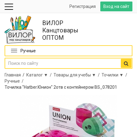
Регистрация
Вход на сайт
ВИЛОР
Канцтовары
ОПТОМ
Ручные
Главная
/
Каталог ▼ /
Товары для учебы ▼ /
Точилки ▼ /
Ручные /
Точилка "Hatber.Юнион" 2отв с контейнером BS_078201