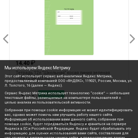
₽
14.40
Мы используем Яндекс Метрику
Тетрадь 12л "Школьная" косая линия зеленая
Т
Этот сайт использует сервис веб-аналитики Яндекс Метрика,
Т5ск12 54502 BG
0
предоставляемый компанией ООО «ЯНДЕКС», 119021, Россия, Москва, ул.
Л. Толстого, 16 (далее — Яндекс).
Сервис Яндекс Метрика использует технологию “cookie” — небольшие
В корзину
текстовые файлы, размещаемые на компьютере пользователей с
целью анализа их пользовательской активности.
Собранная при помощи cookie информация не может идентифицировать
вас, однако может помочь нам улучшить работу нашего сайта.
Информация об использовании вами данного сайта, собранная при
Все права защищены © 2003-2026 Вилор
помощи cookie, будет передаваться Яндексу и храниться на сервере
Яндекса в ЕС и Российской Федерации. Яндекс будет обрабатывать эту
Политика конфиденциальности
информацию для оценки использования вами сайта, составления для
нас отчетов о деятельности нашего сайта, и предоставления других