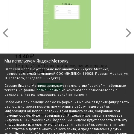
₽
14.40
Мы используем Яндекс Метрику
Тетрадь 12л "Школьная" косая линия зеленая
Т
Этот сайт использует сервис веб-аналитики Яндекс Метрика,
Т5ск12 54502 BG
0
предоставляемый компанией ООО «ЯНДЕКС», 119021, Россия, Москва, ул.
Л. Толстого, 16 (далее — Яндекс).
Сервис Яндекс Метрика использует технологию “cookie” — небольшие
В корзину
текстовые файлы, размещаемые на компьютере пользователей с
целью анализа их пользовательской активности.
Собранная при помощи cookie информация не может идентифицировать
вас, однако может помочь нам улучшить работу нашего сайта.
Информация об использовании вами данного сайта, собранная при
Все права защищены © 2003-2026 Вилор
помощи cookie, будет передаваться Яндексу и храниться на сервере
Яндекса в ЕС и Российской Федерации. Яндекс будет обрабатывать эту
Политика конфиденциальности
информацию для оценки использования вами сайта, составления для
нас отчетов о деятельности нашего сайта, и предоставления других
услуг. Яндекс обрабатывает эту информацию в порядке, установленном