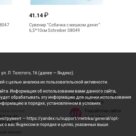
₽
41.14
47.24
S8047
Сувенир "Собачка с мешком денег"
Сувенир
6,5*10см Schreiber S8049
076336
. Л. Толстого, 16 (далее — Яндекс).
й с целью анализа их пользовательской активности.
йта. Информация об использовании вами данного сайта,
 по России бесплатный
Все права защищены ©
с будет обрабатывать эту информацию для оценки использования
100-26-20
2003-2026 Вилор
 информацию в порядке, установленном в условиях
маем звонки
Разработка сайта
207-34-20
mediaidea
трумент — https://yandex.ru/support/metrika/general/opt-
207-34-21
ых о вас Яндексом в порядке и целях, указанных выше.
ный звонок