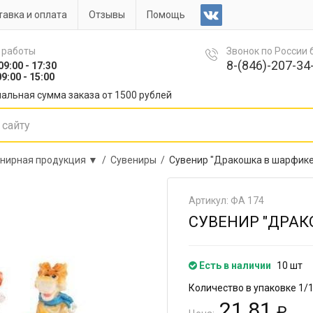
авка и оплата
Отзывы
Помощь
 работы
Звонок по России
8-(846)-207-34-
09:00 - 17:30
9:00 - 15:00
альная сумма заказа от 1500 рублей
нирная продукция ▼ /
Сувениры /
Сувенир "Дракошка в шарфике
Артикул: ФА 174
СУВЕНИР "ДРАК
Есть в наличии
10 шт
Количество в упаковке 1/
21.81
₽