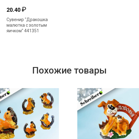
₽
₽
20.40
76.50
Сувенир "Дракошка
Сувенир "Дракон"
малютка с золотым
4*3,5*5см 398-798
яичком" 441351
Похожие товары