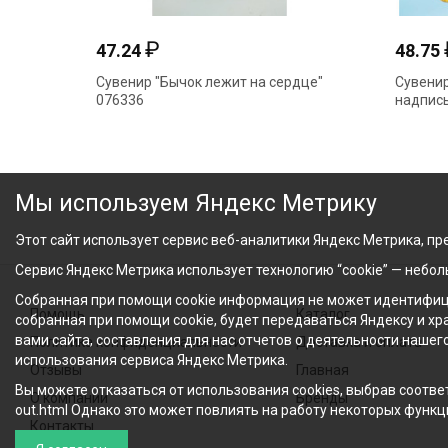
₽
47.24
48.75
Сувенир "Бычок лежит на сердце"
Сувенир
076336
надпись
Мы используем Яндекс Метрику
Этот сайт использует сервис веб-аналитики Яндекс Метрика, пре
Сервис Яндекс Метрика использует технологию “cookie” — небо
Собранная при помощи cookie информация не может идентифици
Помощь
Каталог
собранная при помощи cookie, будет передаваться Яндексу и х
вами сайта, составления для нас отчетов о деятельности нашег
Политика конфиденциальности
Доставка и оплата
использования сервиса Яндекс Метрика.
Отзывы
Главная
Вы можете отказаться от использования cookies, выбрав соответ
О компании
Бренды
out.html Однако это может повлиять на работу некоторых функци
Контакты