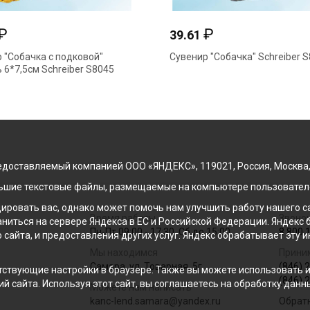
₽
₽
39.61
 "Собачка с подковой"
Сувенир "Собачка" Schreiber 
 6*7,5см Schreiber S8045
доставляемый компанией ООО «ЯНДЕКС», 119021, Россия, Москва, ул
льшие текстовые файлы, размещаемые на компьютере пользователе
ровать вас, однако может помочь нам улучшить работу нашего са
Время работы
Звонок
раниться на сервере Яндекса в ЕС и Российской Федерации. Яндек
Пн-Пт 09:00 - 17:30, Сб до 15:00
8 800 
о сайта, и предоставления других услуг. Яндекс обрабатывает эту
Мы находимся
Прини
Самара, ул. Товарная, 5г
(846) 
ствующие настройки в браузере. Также вы можете использовать инс
(846) 
й сайта. Используя этот сайт, вы соглашаетесь на обработку данн
Можете нам написать
kanc-lend.samara@yandex.ru
Обрат