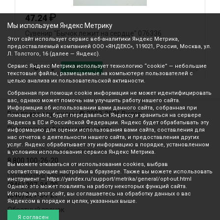
₽
47.24
Мы используем Яндекс Метрику
Сувенир "Бычок лежит на сердце" 076336
С
Этот сайт использует сервис веб-аналитики Яндекс Метрика,
S
предоставляемый компанией ООО «ЯНДЕКС», 119021, Россия, Москва, ул.
Л. Толстого, 16 (далее — Яндекс).
Сервис Яндекс Метрика использует технологию “cookie” — небольшие
В корзину
текстовые файлы, размещаемые на компьютере пользователей с
целью анализа их пользовательской активности.
Собранная при помощи cookie информация не может идентифицировать
вас, однако может помочь нам улучшить работу нашего сайта.
Информация об использовании вами данного сайта, собранная при
Все права защищены © 2003-2026 Вилор
помощи cookie, будет передаваться Яндексу и храниться на сервере
Яндекса в ЕС и Российской Федерации. Яндекс будет обрабатывать эту
Политика конфиденциальности
информацию для оценки использования вами сайта, составления для
нас отчетов о деятельности нашего сайта, и предоставления других
услуг. Яндекс обрабатывает эту информацию в порядке, установленном
Звонок по России бесплатный
в условиях использования сервиса Яндекс Метрика.
8 800 100-26-20
Вы можете отказаться от использования cookies, выбрав
соответствующие настройки в браузере. Также вы можете использовать
Принимаем звонки
инструмент — https://yandex.ru/support/metrika/general/opt-out.html
(846) 207-34-20
Однако это может повлиять на работу некоторых функций сайта.
Используя этот сайт, вы соглашаетесь на обработку данных о вас
(846) 207-34-21
Яндексом в порядке и целях, указанных выше.
Обратный звонок
Я согласен