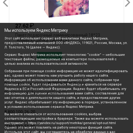
₽
27.62
Мы используем Яндекс Метрику
Пакет подарочный ламинированный 18*23
П
Этот сайт использует сервис веб-аналитики Яндекс Метрика,
"Аниме.Кошечка" ПКП-4191
"
предоставляемый компанией ООО «ЯНДЕКС», 119021, Россия, Москва, ул.
Л. Толстого, 16 (далее — Яндекс).
Сервис Яндекс Метрика использует технологию “cookie” — небольшие
В корзину
текстовые файлы, размещаемые на компьютере пользователей с
целью анализа их пользовательской активности.
Собранная при помощи cookie информация не может идентифицировать
вас, однако может помочь нам улучшить работу нашего сайта.
Информация об использовании вами данного сайта, собранная при
Все права защищены © 2003-2026 Вилор
помощи cookie, будет передаваться Яндексу и храниться на сервере
Яндекса в ЕС и Российской Федерации. Яндекс будет обрабатывать эту
Политика конфиденциальности
информацию для оценки использования вами сайта, составления для
нас отчетов о деятельности нашего сайта, и предоставления других
услуг. Яндекс обрабатывает эту информацию в порядке, установленном
Звонок по России бесплатный
в условиях использования сервиса Яндекс Метрика.
8 800 100-26-20
Вы можете отказаться от использования cookies, выбрав
соответствующие настройки в браузере. Также вы можете использовать
Принимаем звонки
инструмент — https://yandex.ru/support/metrika/general/opt-out.html
(846) 207-34-20
Однако это может повлиять на работу некоторых функций сайта.
Используя этот сайт, вы соглашаетесь на обработку данных о вас
(846) 207-34-21