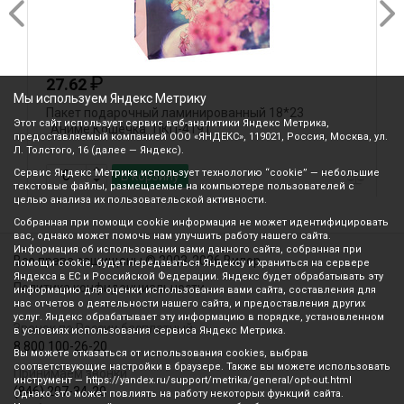
₽
₽
62
46.40
Мы используем Яндекс Метрику
т подарочный ламинированный 18*23
Пакет подаро
Этот сайт использует сервис веб-аналитики Яндекс Метрика,
ме.Кошечка" ПКП-4191
"Золотой Новы
предоставляемый компанией ООО «ЯНДЕКС», 119021, Россия, Москва, ул.
Л. Толстого, 16 (далее — Яндекс).
Сервис Яндекс Метрика использует технологию “cookie” — небольшие
В корзину
В 
текстовые файлы, размещаемые на компьютере пользователей с
целью анализа их пользовательской активности.
Собранная при помощи cookie информация не может идентифицировать
вас, однако может помочь нам улучшить работу нашего сайта.
Информация об использовании вами данного сайта, собранная при
Все права защищены © 2003-2026 Вилор
помощи cookie, будет передаваться Яндексу и храниться на сервере
Яндекса в ЕС и Российской Федерации. Яндекс будет обрабатывать эту
Политика конфиденциальности
информацию для оценки использования вами сайта, составления для
нас отчетов о деятельности нашего сайта, и предоставления других
услуг. Яндекс обрабатывает эту информацию в порядке, установленном
Звонок по России бесплатный
в условиях использования сервиса Яндекс Метрика.
8 800 100-26-20
Вы можете отказаться от использования cookies, выбрав
соответствующие настройки в браузере. Также вы можете использовать
Принимаем звонки
инструмент — https://yandex.ru/support/metrika/general/opt-out.html
(846) 207-34-20
Однако это может повлиять на работу некоторых функций сайта.