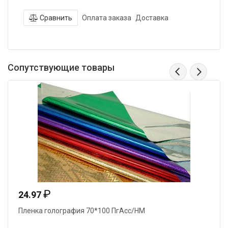
Сравнить
Оплата заказа
Доставка
Сопутствующие товары
₽
₽
6.31
олография 70*100 ПгАсс/НМ
Бант -Бабочк