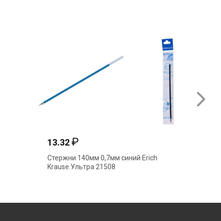
₽
13.32
22.15
Стержни 140мм 0,7мм синий Erich
Стержни
Krause.Ультра 21508
автомат 
Pro,Col