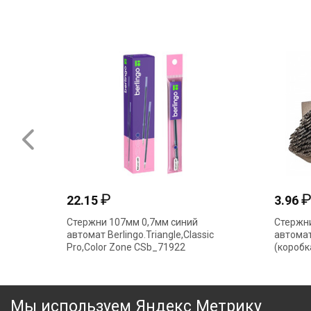
₽
22.15
3.96
Стержни 107мм 0,7мм синий
Стержни
автомат Berlingo.Triangle,Classic
автомат
Pro,Color Zone CSb_71922
(коробк
Мы используем Яндекс Метрику