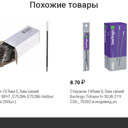
Похожие товары
₽
₽
8.70
 107мм 0,7мм синий
Стержни 140мм 0,7мм синий
 BPrf_075286 075286 Hatber
Berlingo.Tribase H-30,W-219
а 200шт)
CSb_70302 в индивид.уп.