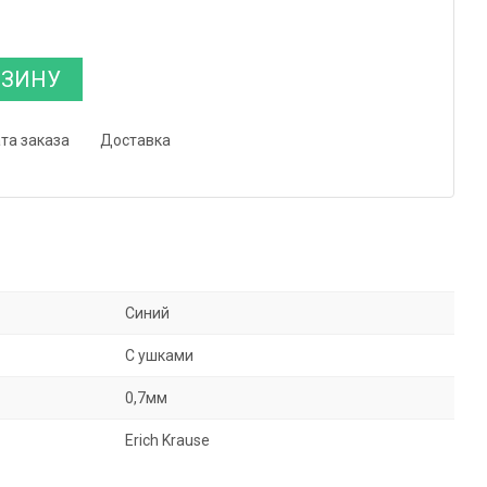
РЗИНУ
та заказа
Доставка
Синий
С ушками
0,7мм
Erich Krause