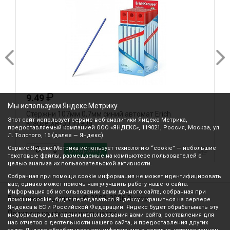
₽
9.49
Мы используем Яндекс Метрику
Стержни 107мм 0,7мм синий автомат Erich
С
Этот сайт использует сервис веб-аналитики Яндекс Метрика,
Krause.XR-30 17908
0
предоставляемый компанией ООО «ЯНДЕКС», 119021, Россия, Москва, ул.
Л. Толстого, 16 (далее — Яндекс).
Сервис Яндекс Метрика использует технологию “cookie” — небольшие
В корзину
текстовые файлы, размещаемые на компьютере пользователей с
целью анализа их пользовательской активности.
Собранная при помощи cookie информация не может идентифицировать
вас, однако может помочь нам улучшить работу нашего сайта.
Информация об использовании вами данного сайта, собранная при
Все права защищены © 2003-2026 Вилор
помощи cookie, будет передаваться Яндексу и храниться на сервере
Яндекса в ЕС и Российской Федерации. Яндекс будет обрабатывать эту
Политика конфиденциальности
информацию для оценки использования вами сайта, составления для
нас отчетов о деятельности нашего сайта, и предоставления других