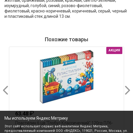
желтый, оранжевый, розовый, красный, светло-зеленый,
изумрудный, голубой, синий, розово-фиолетовый,
фиолетовый, красно-коричневый, коричневый, серый, черный
и пластиковый стек длиной 13 см.
Похожие товары
АКЦИЯ
₽
63.48
Мы используем Яндекс Метрику
Пластилин 6 цв "Глобус.Классический" 120гр ПЛ6-
П
Этот сайт использует сервис веб-аналитики Яндекс Метрика,
06К
0
предоставляемый компанией ООО «ЯНДЕКС», 119021, Россия, Москва, ул.