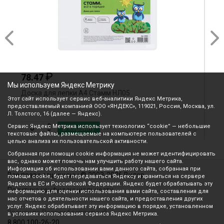
₽
246.17
Мы используем Яндекс Метрику
м НЛ05
Доска для лепки А3 "Гамма" 10122
Этот сайт использует сервис веб-аналитики Яндекс Метрика,
предоставляемый компанией ООО «ЯНДЕКС», 119021, Россия, Москва, ул.
Л. Толстого, 16 (далее — Яндекс).
Сервис Яндекс Метрика использует технологию “cookie” — небольшие
В корзину
текстовые файлы, размещаемые на компьютере пользователей с
целью анализа их пользовательской активности.
Собранная при помощи cookie информация не может идентифицировать
вас, однако может помочь нам улучшить работу нашего сайта.
Информация об использовании вами данного сайта, собранная при
Все права защищены © 2003-2026 Вилор
помощи cookie, будет передаваться Яндексу и храниться на сервере
Яндекса в ЕС и Российской Федерации. Яндекс будет обрабатывать эту
Политика конфиденциальности
информацию для оценки использования вами сайта, составления для
нас отчетов о деятельности нашего сайта, и предоставления других
услуг. Яндекс обрабатывает эту информацию в порядке, установленном
Звонок по России бесплатный
в условиях использования сервиса Яндекс Метрика.
8 800 100-26-20