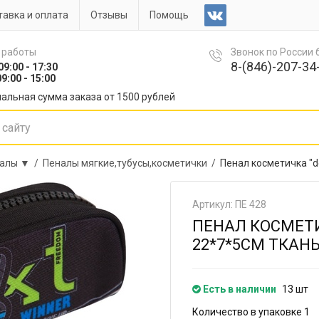
авка и оплата
Отзывы
Помощь
 работы
Звонок по России
8-(846)-207-34-
09:00 - 17:30
9:00 - 15:00
альная сумма заказа от 1500 рублей
алы ▼ /
Пеналы мягкие,тубусы,косметички /
Пенал косметичка "d
Артикул: ПЕ 428
ПЕНАЛ КОСМЕТИ
22*7*5СМ ТКАН
Есть в наличии
13 шт
Количество в упаковке 1