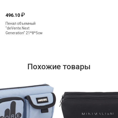
₽
496.10
Пенал объемный
"deVente.Next
Generation" 21*8*5см
откидн. планка
7023322
Похожие товары