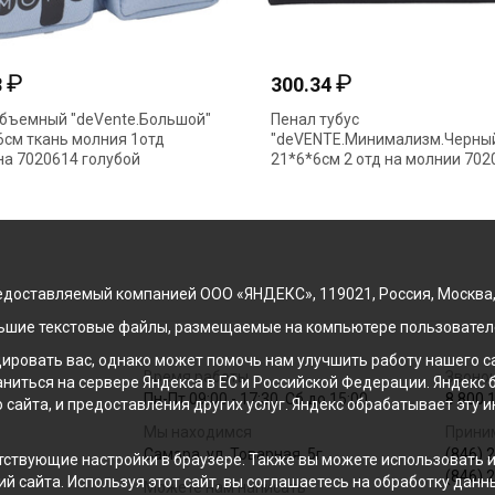
₽
423.34
418.48
рт"
Пенал косметичка
Пенал об
ана
"deVENTE.Счастливая лиса"
21*8,5*6с
21*9*6см с карманом на молнии
2кармана
ментол 7020602
доставляемый компанией ООО «ЯНДЕКС», 119021, Россия, Москва, ул
льшие текстовые файлы, размещаемые на компьютере пользователе
ровать вас, однако может помочь нам улучшить работу нашего са
Время работы
Звонок
раниться на сервере Яндекса в ЕС и Российской Федерации. Яндек
Пн-Пт 09:00 - 17:30, Сб до 15:00
8 800 
о сайта, и предоставления других услуг. Яндекс обрабатывает эту
Мы находимся
Прини
Самара, ул. Товарная, 5г
(846) 
ствующие настройки в браузере. Также вы можете использовать инс
(846) 
й сайта. Используя этот сайт, вы соглашаетесь на обработку данн
Можете нам написать