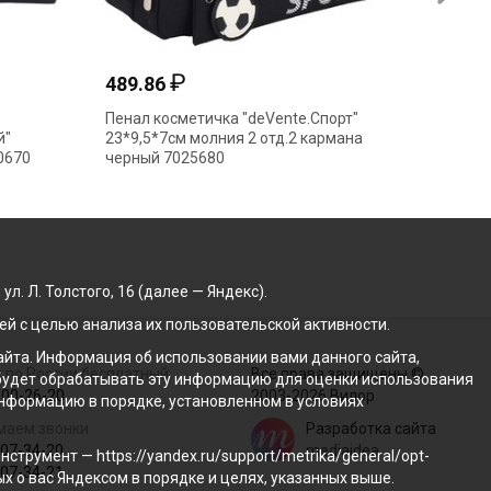
₽
₽
300.34
ъемный "deVente.Большой"
Пенал тубус
м ткань молния 1отд
"deVENTE.Минимализм.Черный"
 7020614 голубой
21*6*6см 2 отд на молнии 7020
. Л. Толстого, 16 (далее — Яндекс).
й с целью анализа их пользовательской активности.
йта. Информация об использовании вами данного сайта,
 по России бесплатный
Все права защищены ©
с будет обрабатывать эту информацию для оценки использования
100-26-20
2003-2026 Вилор
 информацию в порядке, установленном в условиях
маем звонки
Разработка сайта
207-34-20
mediaidea
трумент — https://yandex.ru/support/metrika/general/opt-
207-34-21
ых о вас Яндексом в порядке и целях, указанных выше.