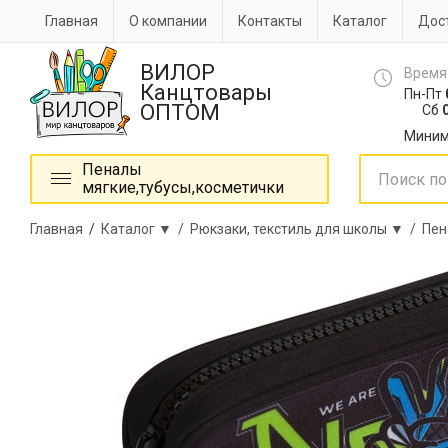
Главная
О компании
Контакты
Каталог
Дост
ВИЛОР
Время
Канцтовары
Пн-Пт
ОПТОМ
Сб
0
Миним
Пеналы
мягкие,тубусы,косметички
Главная
/
Каталог ▼ /
Рюкзаки, текстиль для школы ▼ /
Пен