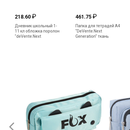
₽
₽
218.60
461.75
Дневник школьный 1-
Папка для тетрадей А4
11 кл обложка поролон
"DeVente.Next
"deVente.Next
Generation" ткань
Generation" иск.кожа
молния,с ручками
2022361
36*28*8см 8057306