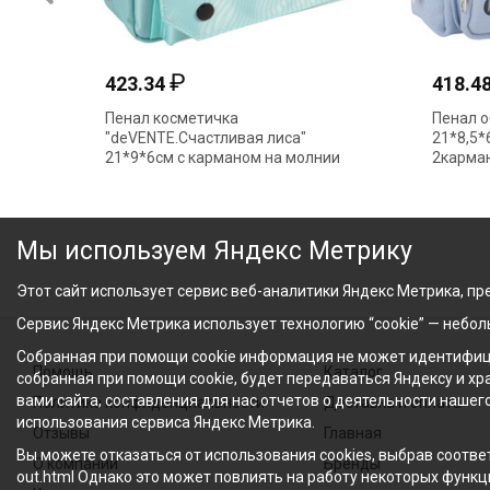
₽
₽
489.86
ус
Пенал косметичка "deVente.Спо
.Минимализм.Черный"
23*9,5*7см молния 2 отд.2 карм
2 отд на молнии 7020670
черный 7025680
Мы используем Яндекс Метрику
Этот сайт использует сервис веб-аналитики Яндекс Метрика, пре
Сервис Яндекс Метрика использует технологию “cookie” — небо
Собранная при помощи cookie информация не может идентифици
Помощь
Каталог
собранная при помощи cookie, будет передаваться Яндексу и х
вами сайта, составления для нас отчетов о деятельности нашег
Политика конфиденциальности
Доставка и оплата
использования сервиса Яндекс Метрика.
Отзывы
Главная
Вы можете отказаться от использования cookies, выбрав соответ
О компании
Бренды
out.html Однако это может повлиять на работу некоторых функци