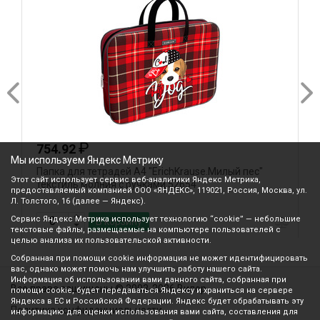
₽
754.92
Мы используем Яндекс Метрику
Папка для тетрадей А4 "ErichKrause.Милый пес"
П
Этот сайт использует сервис веб-аналитики Яндекс Метрика,
текстиль молния с ручками 52654
м
предоставляемый компанией ООО «ЯНДЕКС», 119021, Россия, Москва, ул.
Л. Толстого, 16 (далее — Яндекс).
Сервис Яндекс Метрика использует технологию “cookie” — небольшие
В корзину
текстовые файлы, размещаемые на компьютере пользователей с
целью анализа их пользовательской активности.
Собранная при помощи cookie информация не может идентифицировать
вас, однако может помочь нам улучшить работу нашего сайта.
Информация об использовании вами данного сайта, собранная при
Все права защищены © 2003-2026 Вилор
помощи cookie, будет передаваться Яндексу и храниться на сервере
Яндекса в ЕС и Российской Федерации. Яндекс будет обрабатывать эту
Политика конфиденциальности
информацию для оценки использования вами сайта, составления для