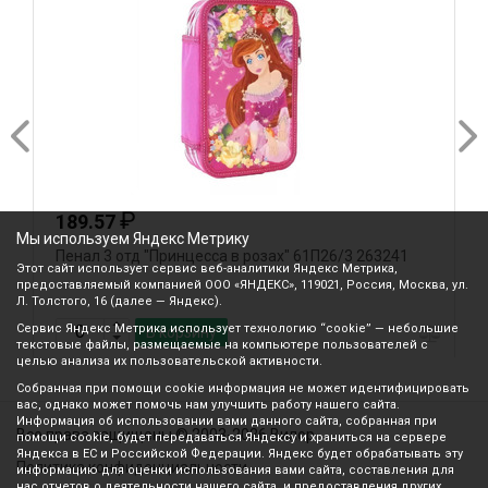
₽
189.57
Мы используем Яндекс Метрику
Пенал 3 отд "Принцесса в розах" 61П26/3 263241
П
Этот сайт использует сервис веб-аналитики Яндекс Метрика,
H
предоставляемый компанией ООО «ЯНДЕКС», 119021, Россия, Москва, ул.
Л. Толстого, 16 (далее — Яндекс).
Сервис Яндекс Метрика использует технологию “cookie” — небольшие
В корзину
текстовые файлы, размещаемые на компьютере пользователей с
целью анализа их пользовательской активности.
Собранная при помощи cookie информация не может идентифицировать
вас, однако может помочь нам улучшить работу нашего сайта.
Информация об использовании вами данного сайта, собранная при
Все права защищены © 2003-2026 Вилор
помощи cookie, будет передаваться Яндексу и храниться на сервере
Яндекса в ЕС и Российской Федерации. Яндекс будет обрабатывать эту
Политика конфиденциальности
информацию для оценки использования вами сайта, составления для
нас отчетов о деятельности нашего сайта, и предоставления других