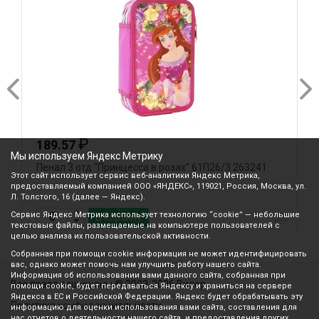
₽
189.57
Мы используем Яндекс Метрику
Пенал 3 отд "Принцесса в розах" 61П26/3 263241
П
Этот сайт использует сервис веб-аналитики Яндекс Метрика,
N
предоставляемый компанией ООО «ЯНДЕКС», 119021, Россия, Москва, ул.
Л. Толстого, 16 (далее — Яндекс).
Сервис Яндекс Метрика использует технологию “cookie” — небольшие
В корзину
текстовые файлы, размещаемые на компьютере пользователей с
целью анализа их пользовательской активности.
Собранная при помощи cookie информация не может идентифицировать
вас, однако может помочь нам улучшить работу нашего сайта.
Информация об использовании вами данного сайта, собранная при
Все права защищены © 2003-2026 Вилор
помощи cookie, будет передаваться Яндексу и храниться на сервере
Яндекса в ЕС и Российской Федерации. Яндекс будет обрабатывать эту
Политика конфиденциальности
информацию для оценки использования вами сайта, составления для
нас отчетов о деятельности нашего сайта, и предоставления других