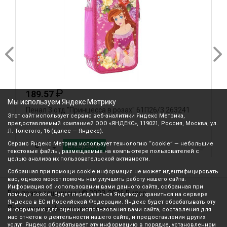
₽
189.57
Мы используем Яндекс Метрику
Пенал 3 отд "Принцесса в розах" 61П26/3 263241
П
Этот сайт использует сервис веб-аналитики Яндекс Метрика,
H
предоставляемый компанией ООО «ЯНДЕКС», 119021, Россия, Москва, ул.
Л. Толстого, 16 (далее — Яндекс).
Сервис Яндекс Метрика использует технологию “cookie” — небольшие
В корзину
текстовые файлы, размещаемые на компьютере пользователей с
целью анализа их пользовательской активности.
Собранная при помощи cookie информация не может идентифицировать
вас, однако может помочь нам улучшить работу нашего сайта.
Информация об использовании вами данного сайта, собранная при
Все права защищены © 2003-2026 Вилор
помощи cookie, будет передаваться Яндексу и храниться на сервере
Яндекса в ЕС и Российской Федерации. Яндекс будет обрабатывать эту
Политика конфиденциальности
информацию для оценки использования вами сайта, составления для
нас отчетов о деятельности нашего сайта, и предоставления других
услуг. Яндекс обрабатывает эту информацию в порядке, установленном