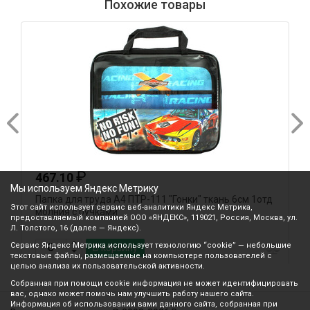
Похожие товары
₽
467.10
Мы используем Яндекс Метрику
ь
Папка для труда А4 ПТР-111 "Гонки" ткань 6см 1отд
П
Этот сайт использует сервис веб-аналитики Яндекс Метрика,
молния с ручками
6
предоставляемый компанией ООО «ЯНДЕКС», 119021, Россия, Москва, ул.
Л. Толстого, 16 (далее — Яндекс).
Сервис Яндекс Метрика использует технологию “cookie” — небольшие
В корзину
текстовые файлы, размещаемые на компьютере пользователей с
целью анализа их пользовательской активности.
Собранная при помощи cookie информация не может идентифицировать
вас, однако может помочь нам улучшить работу нашего сайта.
Информация об использовании вами данного сайта, собранная при