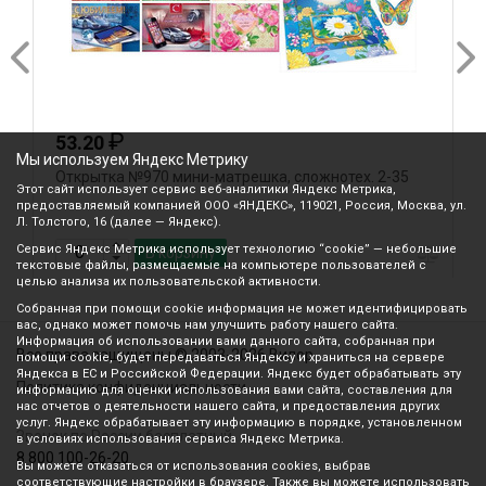
₽
53.20
Мы используем Яндекс Метрику
Открытка №970 мини-матрешка, сложнотех. 2-35
О
Этот сайт использует сервис веб-аналитики Яндекс Метрика,
предоставляемый компанией ООО «ЯНДЕКС», 119021, Россия, Москва, ул.
Л. Толстого, 16 (далее — Яндекс).
Сервис Яндекс Метрика использует технологию “cookie” — небольшие
В корзину
текстовые файлы, размещаемые на компьютере пользователей с
целью анализа их пользовательской активности.
Собранная при помощи cookie информация не может идентифицировать
вас, однако может помочь нам улучшить работу нашего сайта.
Информация об использовании вами данного сайта, собранная при
Все права защищены © 2003-2026 Вилор
помощи cookie, будет передаваться Яндексу и храниться на сервере
Яндекса в ЕС и Российской Федерации. Яндекс будет обрабатывать эту
Политика конфиденциальности
информацию для оценки использования вами сайта, составления для
нас отчетов о деятельности нашего сайта, и предоставления других
услуг. Яндекс обрабатывает эту информацию в порядке, установленном
Звонок по России бесплатный
в условиях использования сервиса Яндекс Метрика.
8 800 100-26-20
Вы можете отказаться от использования cookies, выбрав
соответствующие настройки в браузере. Также вы можете использовать