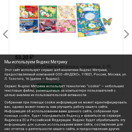
₽
53.20
Мы используем Яндекс Метрику
Открытка №970 мини-матрешка, сложнотех. 2-35
О
Этот сайт использует сервис веб-аналитики Яндекс Метрика,
предоставляемый компанией ООО «ЯНДЕКС», 119021, Россия, Москва, ул.
Л. Толстого, 16 (далее — Яндекс).
Сервис Яндекс Метрика использует технологию “cookie” — небольшие
В корзину
текстовые файлы, размещаемые на компьютере пользователей с
целью анализа их пользовательской активности.
Собранная при помощи cookie информация не может идентифицировать
вас, однако может помочь нам улучшить работу нашего сайта.
Информация об использовании вами данного сайта, собранная при
Все права защищены © 2003-2026 Вилор
помощи cookie, будет передаваться Яндексу и храниться на сервере
Яндекса в ЕС и Российской Федерации. Яндекс будет обрабатывать эту
Политика конфиденциальности
информацию для оценки использования вами сайта, составления для
нас отчетов о деятельности нашего сайта, и предоставления других