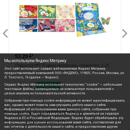
₽
53.20
Мы используем Яндекс Метрику
Открытка №970 мини-матрешка, сложнотех. 2-35
О
Этот сайт использует сервис веб-аналитики Яндекс Метрика,
предоставляемый компанией ООО «ЯНДЕКС», 119021, Россия, Москва, ул.
Л. Толстого, 16 (далее — Яндекс).
Сервис Яндекс Метрика использует технологию “cookie” — небольшие
В корзину
текстовые файлы, размещаемые на компьютере пользователей с
целью анализа их пользовательской активности.
Собранная при помощи cookie информация не может идентифицировать
вас, однако может помочь нам улучшить работу нашего сайта.
Информация об использовании вами данного сайта, собранная при
Все права защищены © 2003-2026 Вилор
помощи cookie, будет передаваться Яндексу и храниться на сервере
Яндекса в ЕС и Российской Федерации. Яндекс будет обрабатывать эту
Политика конфиденциальности
информацию для оценки использования вами сайта, составления для
нас отчетов о деятельности нашего сайта, и предоставления других