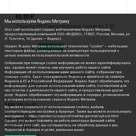
₽
53.20
Мы используем Яндекс Метрику
Открытка №970 мини-матрешка, сложнотех. 2-35
О
Этот сайт использует сервис веб-аналитики Яндекс Метрика,
предоставляемый компанией ООО «ЯНДЕКС», 119021, Россия, Москва, ул.
Л. Толстого, 16 (далее — Яндекс).
Сервис Яндекс Метрика использует технологию “cookie” — небольшие
В корзину
текстовые файлы, размещаемые на компьютере пользователей с
целью анализа их пользовательской активности.
Собранная при помощи cookie информация не может идентифицировать
вас, однако может помочь нам улучшить работу нашего сайта.
Информация об использовании вами данного сайта, собранная при
Все права защищены © 2003-2026 Вилор
помощи cookie, будет передаваться Яндексу и храниться на сервере
Яндекса в ЕС и Российской Федерации. Яндекс будет обрабатывать эту
Политика конфиденциальности
информацию для оценки использования вами сайта, составления для
нас отчетов о деятельности нашего сайта, и предоставления других
услуг. Яндекс обрабатывает эту информацию в порядке, установленном
Звонок по России бесплатный
в условиях использования сервиса Яндекс Метрика.
8 800 100-26-20
Вы можете отказаться от использования cookies, выбрав
соответствующие настройки в браузере. Также вы можете использовать
Принимаем звонки
инструмент — https://yandex.ru/support/metrika/general/opt-out.html
(846) 207-34-20
Однако это может повлиять на работу некоторых функций сайта.
Используя этот сайт, вы соглашаетесь на обработку данных о вас
(846) 207-34-21
Яндексом в порядке и целях, указанных выше.
Обратный звонок