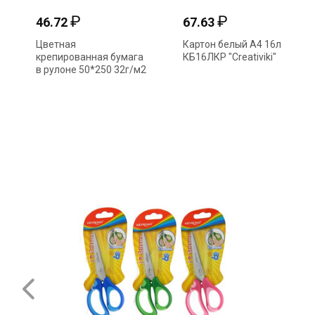
₽
₽
46.72
67.63
Цветная
Картон белый А4 16л
крепированная бумага
КБ16ЛКР "Creativiki"
в рулоне 50*250 32г/м2
светло-коричневая
CR25078