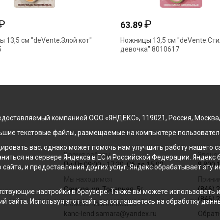
₽
₽
63.89
 13,5 см "deVente.Злой кот"
Ножницы 13,5 см "deVente.Ст
5
девочка" 8010617
доставляемый компанией ООО «ЯНДЕКС», 119021, Россия, Москва, ул
льшие текстовые файлы, размещаемые на компьютере пользователе
ровать вас, однако может помочь нам улучшить работу нашего са
Время работы
Звонок
раниться на сервере Яндекса в ЕС и Российской Федерации. Яндек
Пн-Пт 09:00 - 17:30, Сб до 15:00
8 800 
о сайта, и предоставления других услуг. Яндекс обрабатывает эту
Мы находимся
Прини
Самара, ул. Товарная, 5г
(846) 
ствующие настройки в браузере. Также вы можете использовать инс
(846) 
й сайта. Используя этот сайт, вы соглашаетесь на обработку данн
Можете нам написать
kanc-lend.samara@yandex.ru
Обрат