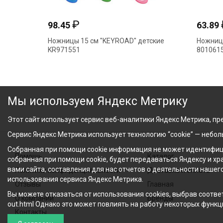
₽
98.45
63.89
Ножницы 15 cм "KEYROAD" детские
Ножницы
KR971551
801061
Мы используем Яндекс Метрику
Этот сайт использует сервис веб-аналитики Яндекс Метрика, пре
Сервис Яндекс Метрика использует технологию “cookie” — небо
Собранная при помощи cookie информация не может идентифици
Помощь
Каталог
собранная при помощи cookie, будет передаваться Яндексу и х
вами сайта, составления для нас отчетов о деятельности нашег
Политика конфиденциальности
Доставка и оплата
использования сервиса Яндекс Метрика.
Отзывы
Главная
Вы можете отказаться от использования cookies, выбрав соответ
О компании
Бренды
out.html Однако это может повлиять на работу некоторых функци
Контакты