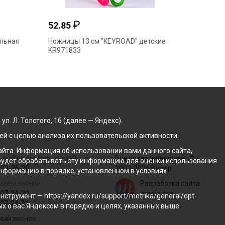
₽
52.85
98.45
ильная
Ножницы 13 cм "KEYROAD" детские
Ножницы
KR971833
KR9715
. Л. Толстого, 16 (далее — Яндекс).
й с целью анализа их пользовательской активности.
йта. Информация об использовании вами данного сайта,
 по России бесплатный
Все права защищены ©
с будет обрабатывать эту информацию для оценки использования
100-26-20
2003-2026 Вилор
 информацию в порядке, установленном в условиях
маем звонки
Разработка сайта
207-34-20
mediaidea
трумент — https://yandex.ru/support/metrika/general/opt-
207-34-21
ых о вас Яндексом в порядке и целях, указанных выше.
ный звонок