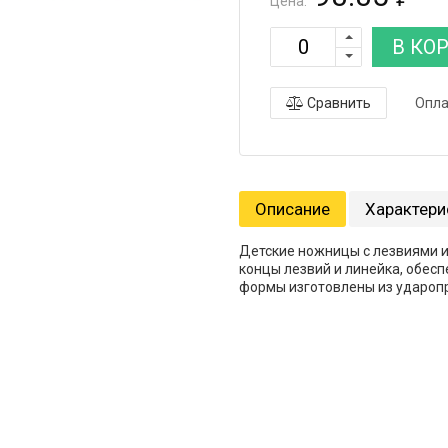
Цена:
В КО
Сравнить
Опла
Описание
Характери
Детские ножницы с лезвиями 
концы лезвий и линейка, обесп
формы изготовлены из ударопр