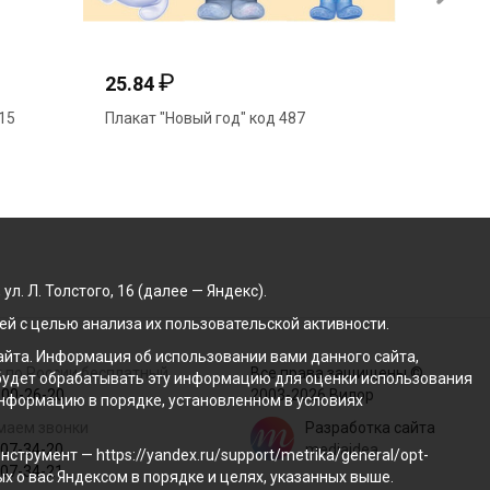
₽
9.34
4
клеек
Открытка мини "Новый год" №170 4-
Н
06
Н
. Л. Толстого, 16 (далее — Яндекс).
й с целью анализа их пользовательской активности.
йта. Информация об использовании вами данного сайта,
 по России бесплатный
Все права защищены ©
с будет обрабатывать эту информацию для оценки использования
100-26-20
2003-2026 Вилор
 информацию в порядке, установленном в условиях
маем звонки
Разработка сайта
207-34-20
mediaidea
трумент — https://yandex.ru/support/metrika/general/opt-
207-34-21
ых о вас Яндексом в порядке и целях, указанных выше.