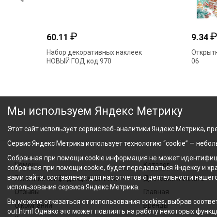
₽
413.10
2
од" №170 4-
Наклейки декоративные код 515
П
НОВЫЙ ГОД А2 0200969
Мы используем Яндекс Метрику
Этот сайт использует сервис веб-аналитики Яндекс Метрика, пре
Сервис Яндекс Метрика использует технологию “cookie” — небо
Собранная при помощи cookie информация не может идентифици
Помощь
Каталог
собранная при помощи cookie, будет передаваться Яндексу и х
вами сайта, составления для нас отчетов о деятельности нашег
Политика конфиденциальности
Доставка и оплата
использования сервиса Яндекс Метрика.
Отзывы
Главная
Вы можете отказаться от использования cookies, выбрав соответ
О компании
Бренды
out.html Однако это может повлиять на работу некоторых функци