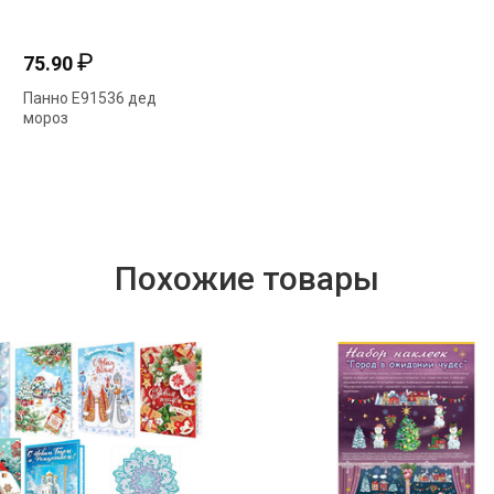
₽
₽
25.94
21.76
324 дед
Сувенир "Магнит
Открытка "Пис
крыше
Новый год" код 612
Деду Морозу" 
Похожие товары