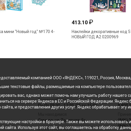
₽
₽
5.84
60.11
лакат "Новый год" код 487
Набор декоративных на
НОВЫЙ ГОД код 970
доставляемый компанией ООО «ЯНДЕКС», 119021, Россия, Москва, ул
льшие текстовые файлы, размещаемые на компьютере пользователе
ровать вас, однако может помочь нам улучшить работу нашего са
Время работы
Звонок
раниться на сервере Яндекса в ЕС и Российской Федерации. Яндек
Пн-Пт 09:00 - 17:30, Сб до 15:00
8 800 
о сайта, и предоставления других услуг. Яндекс обрабатывает эту
Мы находимся
Прини
Самара, ул. Товарная, 5г
(846) 
ствующие настройки в браузере. Также вы можете использовать инс
(846) 
й сайта. Используя этот сайт, вы соглашаетесь на обработку данн
Можете нам написать