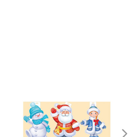
₽
₽
5.29
11.89
ьмо
Открытка мини "Новый
Украшение на скот
код 910
год" №015/020 2-70,2-
"Новогоднее" на ск
71,2-78,2-79
код 150/ 7-66 (цена
шт)