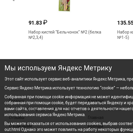
₽
91.83
135.5
Набор кистей "Бельчонок" №2 (белка
Набор к
№2,3,4)
№1-5)
Мы используем Яндекс Метрику
Этот сайт использует сервис веб-аналитики Яндекс Метрика, пре
Сервис Яндекс Метрика использует технологию “cookie” — небо
Собранная при помощи cookie информация не может идентифици
Помощь
Каталог
собранная при помощи cookie, будет передаваться Яндексу и х
вами сайта, составления для нас отчетов о деятельности нашег
Политика конфиденциальности
Доставка и оплата
использования сервиса Яндекс Метрика.
Отзывы
Главная
Вы можете отказаться от использования cookies, выбрав соответ
О компании
Бренды
out.html Однако это может повлиять на работу некоторых функци