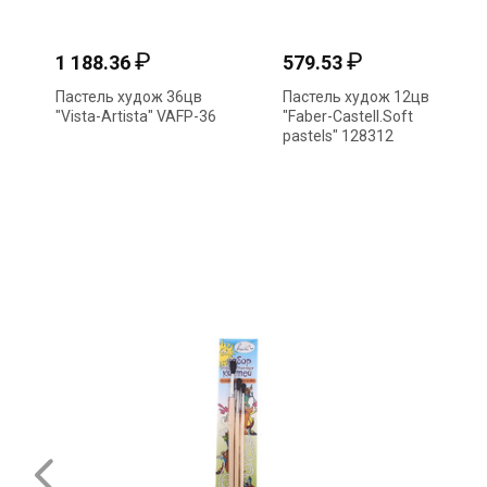
₽
₽
1 188.36
579.53
Пастель худож 36цв
Пастель худож 12цв
"Vista-Artista" VAFP-36
"Faber-Castell.Soft
pastels" 128312