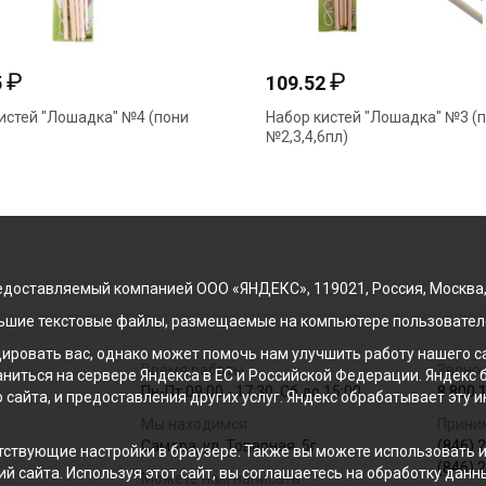
₽
₽
5
109.52
истей "Лошадка" №4 (пони
Набор кистей "Лошадка" №3 (
№2,3,4,6пл)
доставляемый компанией ООО «ЯНДЕКС», 119021, Россия, Москва, ул
льшие текстовые файлы, размещаемые на компьютере пользователе
ровать вас, однако может помочь нам улучшить работу нашего са
Время работы
Звонок
раниться на сервере Яндекса в ЕС и Российской Федерации. Яндек
Пн-Пт 09:00 - 17:30, Сб до 15:00
8 800 
о сайта, и предоставления других услуг. Яндекс обрабатывает эту
Мы находимся
Прини
Самара, ул. Товарная, 5г
(846) 
ствующие настройки в браузере. Также вы можете использовать инс
(846) 
й сайта. Используя этот сайт, вы соглашаетесь на обработку данн
Можете нам написать