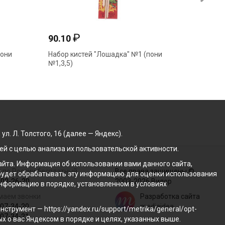
₽
90.10
91.83
пони
Набор кистей "Лошадка" №1 (пони
Набор к
№1,3,5)
№2,3,4)
. Л. Толстого, 16 (далее — Яндекс).
й с целью анализа их пользовательской активности.
йта. Информация об использовании вами данного сайта,
 по России бесплатный
Все права защищены ©
с будет обрабатывать эту информацию для оценки использования
100-26-20
2003-2026 Вилор
 информацию в порядке, установленном в условиях
маем звонки
Разработка сайта
207-34-20
mediaidea
трумент — https://yandex.ru/support/metrika/general/opt-
207-34-21
ых о вас Яндексом в порядке и целях, указанных выше.