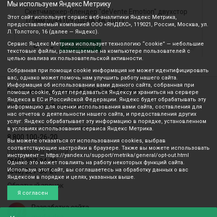
Мы используем Яндекс Метрику
Скетчмаркер-блендер "deVente.Emotion" двухстор
Н
Этот сайт использует сервис веб-аналитики Яндекс Метрика,
1/5мм 5044109 (ЦЕНА ЗА 1ШТ)
ц
предоставляемый компанией ООО «ЯНДЕКС», 119021, Россия, Москва, ул.
Л. Толстого, 16 (далее — Яндекс).
Сервис Яндекс Метрика использует технологию “cookie” — небольшие
В корзину
текстовые файлы, размещаемые на компьютере пользователей с
целью анализа их пользовательской активности.
Собранная при помощи cookie информация не может идентифицировать
вас, однако может помочь нам улучшить работу нашего сайта.
Информация об использовании вами данного сайта, собранная при
Все права защищены © 2003-2026 Вилор
помощи cookie, будет передаваться Яндексу и храниться на сервере
Яндекса в ЕС и Российской Федерации. Яндекс будет обрабатывать эту
Политика конфиденциальности
информацию для оценки использования вами сайта, составления для
нас отчетов о деятельности нашего сайта, и предоставления других
услуг. Яндекс обрабатывает эту информацию в порядке, установленном
Звонок по России бесплатный
в условиях использования сервиса Яндекс Метрика.
8 800 100-26-20
Вы можете отказаться от использования cookies, выбрав
соответствующие настройки в браузере. Также вы можете использовать
Принимаем звонки
инструмент — https://yandex.ru/support/metrika/general/opt-out.html
(846) 207-34-20
Однако это может повлиять на работу некоторых функций сайта.
Используя этот сайт, вы соглашаетесь на обработку данных о вас
(846) 207-34-21
Яндексом в порядке и целях, указанных выше.
Обратный звонок
Я согласен
Разработка сайта