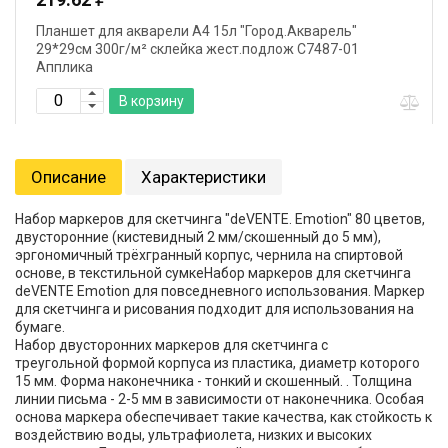
Планшет для акварели А4 15л "Город.Акварель"
29*29см 300г/м² склейка жест.подлож С7487-01
Апплика
В корзину
Описание
Характеристики
Набор маркеров для скетчинга "deVENTE. Emotion" 80 цветов,
двусторонние (кистевидный 2 мм/скошенный до 5 мм),
эргономичный трёхгранный корпус, чернила на спиртовой
основе, в текстильной сумкеНабор маркеров для скетчинга
deVENTE Emotion для повседневного использования. Маркер
для скетчинга и рисования подходит для использования на
бумаге.
Набор двусторонних маркеров для скетчинга с
треугольной формой корпуса из пластика, диаметр которого
15 мм. Форма наконечника - тонкий и скошенный. . Толщина
линии письма - 2-5 мм в зависимости от наконечника. Особая
основа маркера обеспечивает такие качества, как стойкость к
воздействию воды, ультрафиолета, низких и высоких