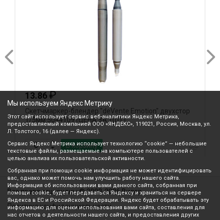
₽
13.86
Мы используем Яндекс Метрику
Скетчмаркер-блендер "deVente.Emotion" двухстор
С
Этот сайт использует сервис веб-аналитики Яндекс Метрика,
1/5мм 5044109 (ЦЕНА ЗА 1ШТ)
д
предоставляемый компанией ООО «ЯНДЕКС», 119021, Россия, Москва, ул.
1
Л. Толстого, 16 (далее — Яндекс).
Сервис Яндекс Метрика использует технологию “cookie” — небольшие
В корзину
текстовые файлы, размещаемые на компьютере пользователей с
целью анализа их пользовательской активности.
Собранная при помощи cookie информация не может идентифицировать
вас, однако может помочь нам улучшить работу нашего сайта.
Информация об использовании вами данного сайта, собранная при
Все права защищены © 2003-2026 Вилор
помощи cookie, будет передаваться Яндексу и храниться на сервере
Яндекса в ЕС и Российской Федерации. Яндекс будет обрабатывать эту
Политика конфиденциальности
информацию для оценки использования вами сайта, составления для
нас отчетов о деятельности нашего сайта, и предоставления других