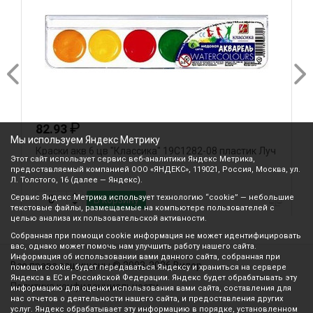
₽
82.93
Мы используем Яндекс Метрику
Краски акв 6 цв "Классика" 19С1282-08 пластик Луч
К
Этот сайт использует сервис веб-аналитики Яндекс Метрика,
Л
предоставляемый компанией ООО «ЯНДЕКС», 119021, Россия, Москва, ул.
Л. Толстого, 16 (далее — Яндекс).
Сервис Яндекс Метрика использует технологию “cookie” — небольшие
В корзину
текстовые файлы, размещаемые на компьютере пользователей с
целью анализа их пользовательской активности.
Собранная при помощи cookie информация не может идентифицировать
вас, однако может помочь нам улучшить работу нашего сайта.
Информация об использовании вами данного сайта, собранная при
Все права защищены © 2003-2026 Вилор
помощи cookie, будет передаваться Яндексу и храниться на сервере
Яндекса в ЕС и Российской Федерации. Яндекс будет обрабатывать эту
Политика конфиденциальности
информацию для оценки использования вами сайта, составления для
нас отчетов о деятельности нашего сайта, и предоставления других
услуг. Яндекс обрабатывает эту информацию в порядке, установленном