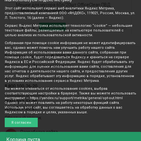
Мешки для мусора 60л/20шт OfficeClean ПВД
О
Этот сайт использует сервис веб-аналитики Яндекс Метрика,
30мкм особо прочные 255798
O
предоставляемый компанией ООО «ЯНДЕКС», 119021, Россия, Москва, ул.
Л. Толстого, 16 (далее — Яндекс).
Сервис Яндекс Метрика использует технологию “cookie” — небольшие
В корзину
текстовые файлы, размещаемые на компьютере пользователей с
целью анализа их пользовательской активности.
Собранная при помощи cookie информация не может идентифицировать
вас, однако может помочь нам улучшить работу нашего сайта.
Информация об использовании вами данного сайта, собранная при
Все права защищены © 2003-2026 Вилор
помощи cookie, будет передаваться Яндексу и храниться на сервере
Яндекса в ЕС и Российской Федерации. Яндекс будет обрабатывать эту
Политика конфиденциальности
информацию для оценки использования вами сайта, составления для
нас отчетов о деятельности нашего сайта, и предоставления других
услуг. Яндекс обрабатывает эту информацию в порядке, установленном
Звонок по России бесплатный
в условиях использования сервиса Яндекс Метрика.
8 800 100-26-20
Вы можете отказаться от использования cookies, выбрав
соответствующие настройки в браузере. Также вы можете использовать
Принимаем звонки
инструмент — https://yandex.ru/support/metrika/general/opt-out.html
(846) 207-34-20
Однако это может повлиять на работу некоторых функций сайта.
Используя этот сайт, вы соглашаетесь на обработку данных о вас
(846) 207-34-21
Яндексом в порядке и целях, указанных выше.
Обратный звонок
Я согласен
Разработка сайта
mediaidea
Корзина
пуста