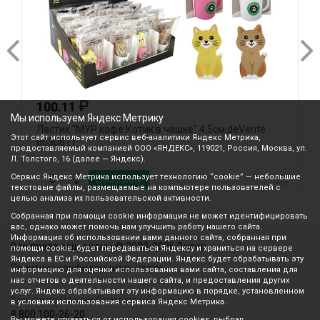
₽
100.11
Мы используем Яндекс Метрику
Ластик "МУР кафе.Котик в чашке" 4,5см deVente
Л
Этот сайт использует сервис веб-аналитики Яндекс Метрика,
8030611
8
предоставляемый компанией ООО «ЯНДЕКС», 119021, Россия, Москва, ул.
Л. Толстого, 16 (далее — Яндекс).
Сервис Яндекс Метрика использует технологию “cookie” — небольшие
В корзину
текстовые файлы, размещаемые на компьютере пользователей с
целью анализа их пользовательской активности.
Собранная при помощи cookie информация не может идентифицировать
вас, однако может помочь нам улучшить работу нашего сайта.
Информация об использовании вами данного сайта, собранная при
Все права защищены © 2003-2026 Вилор
помощи cookie, будет передаваться Яндексу и храниться на сервере
Яндекса в ЕС и Российской Федерации. Яндекс будет обрабатывать эту
Политика конфиденциальности
информацию для оценки использования вами сайта, составления для
нас отчетов о деятельности нашего сайта, и предоставления других
услуг. Яндекс обрабатывает эту информацию в порядке, установленном
Звонок по России бесплатный
в условиях использования сервиса Яндекс Метрика.
8 800 100-26-20
Вы можете отказаться от использования cookies, выбрав