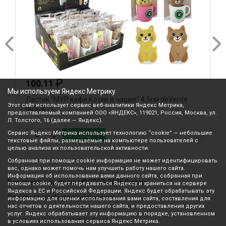
₽
100.11
Мы используем Яндекс Метрику
Ластик "МУР кафе.Котик в чашке" 4,5см deVente
Л
Этот сайт использует сервис веб-аналитики Яндекс Метрика,
8030611
8
предоставляемый компанией ООО «ЯНДЕКС», 119021, Россия, Москва, ул.
Л. Толстого, 16 (далее — Яндекс).
Сервис Яндекс Метрика использует технологию “cookie” — небольшие
В корзину
текстовые файлы, размещаемые на компьютере пользователей с
целью анализа их пользовательской активности.
Собранная при помощи cookie информация не может идентифицировать
вас, однако может помочь нам улучшить работу нашего сайта.
Информация об использовании вами данного сайта, собранная при
Все права защищены © 2003-2026 Вилор
помощи cookie, будет передаваться Яндексу и храниться на сервере
Яндекса в ЕС и Российской Федерации. Яндекс будет обрабатывать эту
Политика конфиденциальности
информацию для оценки использования вами сайта, составления для
нас отчетов о деятельности нашего сайта, и предоставления других
услуг. Яндекс обрабатывает эту информацию в порядке, установленном
Звонок по России бесплатный
в условиях использования сервиса Яндекс Метрика.