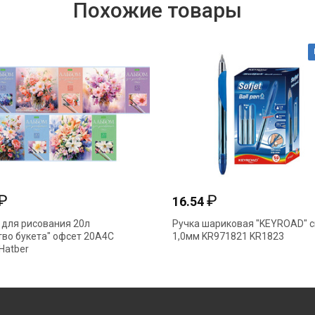
Похожие товары
₽
₽
16.54
для рисования 20л
Ручка шариковая "KEYROAD" 
тво букета" офсет 20А4С
1,0мм KR971821 KR1823
Hatber