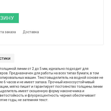
РЗИНУ
та заказа
Доставка
стики
толщиной линии от 2 до 5 мм, идеально подходит для
ров. Предназначен для работы на всех типах бумаги, в том
 копировальных машин. Текстовыделитель на водной основе не
ие 6 часов и не имеет запаха. Прочный износоустойчивый
ации, мягко пишет и гарантирует постоянство толщины линии
выделитель имеет скошенную форму наконечника и
светостойкость и флуоресцентность чернил обеспечивает
лгие годы, не затемняя текст.