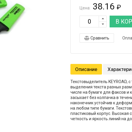
38.16
₽
Цена:
В КО
Сравнить
Опла
Описание
Характери
Текстовыделитель KEYROAD, с 
выделения текста разных разме
числе на бумаге для факсов и
засыхает без колпачка в течен
наконечник устойчив к деформ
на любом типе бумаги. Тексто
пластиковый корпус. Высокая 
четкость и яркость линий на до