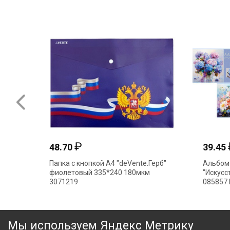
₽
48.70
39.45
Папка с кнопкой А4 "deVente.Герб"
Альбом 
фиолетовый 335*240 180мкм
"Искусс
3071219
085857 
Мы используем Яндекс Метрику