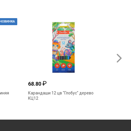
НОВИНКА
₽
68.80
48.70
синяя
Карандаши 12 цв "Глобус" дерево
Папка с
КЦ12
фиолет
307121