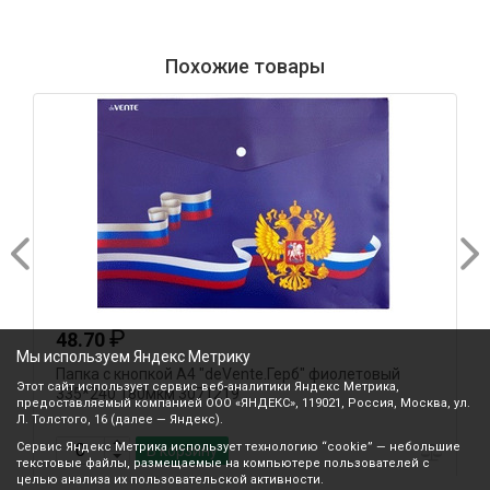
Похожие товары
₽
48.70
Мы используем Яндекс Метрику
Папка с кнопкой А4 "deVente.Герб" фиолетовый
А
Этот сайт использует сервис веб-аналитики Яндекс Метрика,
335*240 180мкм 3071219
о
предоставляемый компанией ООО «ЯНДЕКС», 119021, Россия, Москва, ул.
Л. Толстого, 16 (далее — Яндекс).
Сервис Яндекс Метрика использует технологию “cookie” — небольшие
В корзину
текстовые файлы, размещаемые на компьютере пользователей с
целью анализа их пользовательской активности.