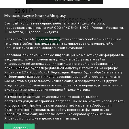
₽
33.91
Мы используем Яндекс Метрику
Брелок резина "Собака" 5,5*5,5*0,5см CG8930
Б
Этот сайт использует сервис веб-аналитики Яндекс Метрика,
предоставляемый компанией ООО «ЯНДЕКС», 119021, Россия, Москва, ул.
Л. Толстого, 16 (далее — Яндекс).
Сервис Яндекс Метрика использует технологию “cookie” — небольшие
В корзину
текстовые файлы, размещаемые на компьютере пользователей с
целью анализа их пользовательской активности.
Собранная при помощи cookie информация не может идентифицировать
вас, однако может помочь нам улучшить работу нашего сайта.
Информация об использовании вами данного сайта, собранная при
Все права защищены © 2003-2026 Вилор
помощи cookie, будет передаваться Яндексу и храниться на сервере
Яндекса в ЕС и Российской Федерации. Яндекс будет обрабатывать эту
Политика конфиденциальности
информацию для оценки использования вами сайта, составления для
нас отчетов о деятельности нашего сайта, и предоставления других
услуг. Яндекс обрабатывает эту информацию в порядке, установленном
Звонок по России бесплатный
в условиях использования сервиса Яндекс Метрика.
8 800 100-26-20
Вы можете отказаться от использования cookies, выбрав
соответствующие настройки в браузере. Также вы можете использовать
Принимаем звонки
инструмент — https://yandex.ru/support/metrika/general/opt-out.html
(846) 207-34-20
Однако это может повлиять на работу некоторых функций сайта.
Используя этот сайт, вы соглашаетесь на обработку данных о вас
(846) 207-34-21
Яндексом в порядке и целях, указанных выше.
Обратный звонок
Я согласен