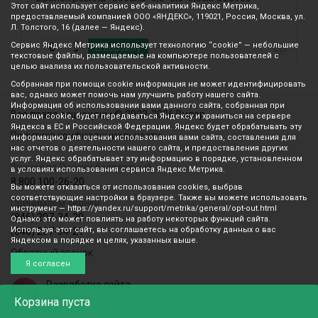
Этот сайт использует сервис веб-аналитики Яндекс Метрика,
4
предоставляемый компанией ООО «ЯНДЕКС», 119021, Россия, Москва, ул.
Л. Толстого, 16 (далее — Яндекс).
Сервис Яндекс Метрика использует технологию “cookie” — небольшие
В корзину
текстовые файлы, размещаемые на компьютере пользователей с
целью анализа их пользовательской активности.
Собранная при помощи cookie информация не может идентифицировать
вас, однако может помочь нам улучшить работу нашего сайта.
Информация об использовании вами данного сайта, собранная при
Все права защищены © 2003-2026 Вилор
помощи cookie, будет передаваться Яндексу и храниться на сервере
Яндекса в ЕС и Российской Федерации. Яндекс будет обрабатывать эту
Политика конфиденциальности
информацию для оценки использования вами сайта, составления для
нас отчетов о деятельности нашего сайта, и предоставления других
услуг. Яндекс обрабатывает эту информацию в порядке, установленном
Звонок по России бесплатный
в условиях использования сервиса Яндекс Метрика.
8 800 100-26-20
Вы можете отказаться от использования cookies, выбрав
соответствующие настройки в браузере. Также вы можете использовать
Принимаем звонки
инструмент — https://yandex.ru/support/metrika/general/opt-out.html
(846) 207-34-20
Однако это может повлиять на работу некоторых функций сайта.
Используя этот сайт, вы соглашаетесь на обработку данных о вас
(846) 207-34-21
Яндексом в порядке и целях, указанных выше.
Обратный звонок
Я согласен
Разработка сайта
mediaidea
Корзина
пуста