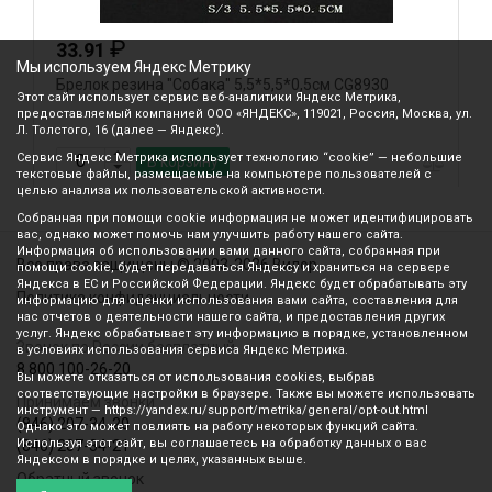
₽
33.91
Мы используем Яндекс Метрику
Брелок резина "Собака" 5,5*5,5*0,5см CG8930
Б
Этот сайт использует сервис веб-аналитики Яндекс Метрика,
предоставляемый компанией ООО «ЯНДЕКС», 119021, Россия, Москва, ул.
Л. Толстого, 16 (далее — Яндекс).
Сервис Яндекс Метрика использует технологию “cookie” — небольшие
В корзину
текстовые файлы, размещаемые на компьютере пользователей с
целью анализа их пользовательской активности.
Собранная при помощи cookie информация не может идентифицировать
вас, однако может помочь нам улучшить работу нашего сайта.
Информация об использовании вами данного сайта, собранная при
Все права защищены © 2003-2026 Вилор
помощи cookie, будет передаваться Яндексу и храниться на сервере
Яндекса в ЕС и Российской Федерации. Яндекс будет обрабатывать эту
Политика конфиденциальности
информацию для оценки использования вами сайта, составления для
нас отчетов о деятельности нашего сайта, и предоставления других
услуг. Яндекс обрабатывает эту информацию в порядке, установленном
Звонок по России бесплатный
в условиях использования сервиса Яндекс Метрика.
8 800 100-26-20
Вы можете отказаться от использования cookies, выбрав
соответствующие настройки в браузере. Также вы можете использовать
Принимаем звонки
инструмент — https://yandex.ru/support/metrika/general/opt-out.html
(846) 207-34-20
Однако это может повлиять на работу некоторых функций сайта.
Используя этот сайт, вы соглашаетесь на обработку данных о вас
(846) 207-34-21
Яндексом в порядке и целях, указанных выше.
Обратный звонок