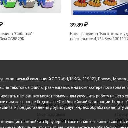
₽
₽
39.89
резина "Собачка"
Брелок резина "Богатства и у
,3см CG8829K
на открытке 4,7*4,5см 130111
доставляемый компанией ООО «ЯНДЕКС», 119021, Россия, Москва, ул
льшие текстовые файлы, размещаемые на компьютере пользователе
ровать вас, однако может помочь нам улучшить работу нашего са
Время работы
Звонок
раниться на сервере Яндекса в ЕС и Российской Федерации. Яндек
Пн-Пт 09:00 - 17:30, Сб до 15:00
8 800 
о сайта, и предоставления других услуг. Яндекс обрабатывает эту
Мы находимся
Прини
Самара, ул. Товарная, 5г
(846) 
ствующие настройки в браузере. Также вы можете использовать инс
(846) 
й сайта. Используя этот сайт, вы соглашаетесь на обработку данн