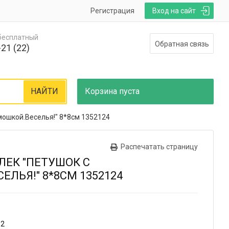
Регистрация
Вход на сайт
 бесплатный
Обратная связь
21 (22)
НАЙТИ
Корзина
пуста
мошкой.Веселья!" 8*8см 1352124
Распечатать страницу
ЕК "ПЕТУШОК С
ЛЬЯ!" 8*8СМ 1352124
12