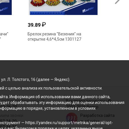
₽
39.89
33.91
дачи"
Брелок резина "Везения" на
Брелок 
7
открытке 4,6*4,5см 1301127
5,5*5,5
. Л. Толстого, 16 (далее — Яндекс).
й с целью анализа их пользовательской активности.
йта. Информация об использовании вами данного сайта,
 по России бесплатный
Все права защищены ©
с будет обрабатывать эту информацию для оценки использования
100-26-20
2003-2026 Вилор
 информацию в порядке, установленном в условиях
маем звонки
Разработка сайта
207-34-20
mediaidea
трумент — https://yandex.ru/support/metrika/general/opt-
207-34-21
ых о вас Яндексом в порядке и целях, указанных выше.