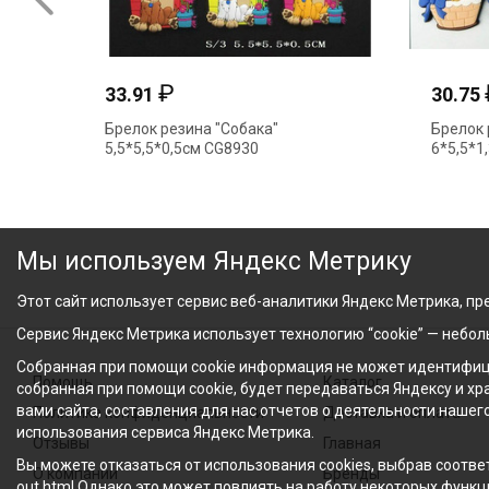
₽
33.91
30.75
Брелок резина "Собака"
Брелок 
5,5*5,5*0,5см CG8930
6*5,5*1
Мы используем Яндекс Метрику
Этот сайт использует сервис веб-аналитики Яндекс Метрика, пре
Сервис Яндекс Метрика использует технологию “cookie” — небо
Собранная при помощи cookie информация не может идентифици
Помощь
Каталог
собранная при помощи cookie, будет передаваться Яндексу и х
вами сайта, составления для нас отчетов о деятельности нашег
Политика конфиденциальности
Доставка и оплата
использования сервиса Яндекс Метрика.
Отзывы
Главная
Вы можете отказаться от использования cookies, выбрав соответ
О компании
Бренды
out.html Однако это может повлиять на работу некоторых функци