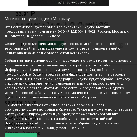
₽
33.91
Мы используем Яндекс Метрику
Брелок резина "Собака" 5,5*5,5*0,5см CG8930
Б
Этот сайт использует сервис веб-аналитики Яндекс Метрика,
предоставляемый компанией ООО «ЯНДЕКС», 119021, Россия, Москва, ул.
Л. Толстого, 16 (далее — Яндекс).
Сервис Яндекс Метрика использует технологию “cookie” — небольшие
В корзину
текстовые файлы, размещаемые на компьютере пользователей с
целью анализа их пользовательской активности.
Собранная при помощи cookie информация не может идентифицировать
вас, однако может помочь нам улучшить работу нашего сайта.
Информация об использовании вами данного сайта, собранная при
Все права защищены © 2003-2026 Вилор
помощи cookie, будет передаваться Яндексу и храниться на сервере
Яндекса в ЕС и Российской Федерации. Яндекс будет обрабатывать эту
Политика конфиденциальности
информацию для оценки использования вами сайта, составления для
нас отчетов о деятельности нашего сайта, и предоставления других
услуг. Яндекс обрабатывает эту информацию в порядке, установленном
Звонок по России бесплатный
в условиях использования сервиса Яндекс Метрика.
8 800 100-26-20
Вы можете отказаться от использования cookies, выбрав
соответствующие настройки в браузере. Также вы можете использовать
Принимаем звонки
инструмент — https://yandex.ru/support/metrika/general/opt-out.html
(846) 207-34-20
Однако это может повлиять на работу некоторых функций сайта.
Используя этот сайт, вы соглашаетесь на обработку данных о вас
(846) 207-34-21
Яндексом в порядке и целях, указанных выше.
Обратный звонок