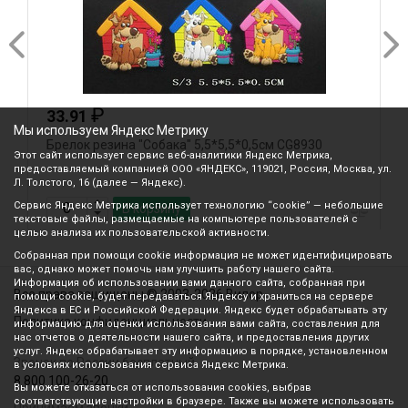
₽
33.91
Мы используем Яндекс Метрику
Брелок резина "Собака" 5,5*5,5*0,5см CG8930
Б
Этот сайт использует сервис веб-аналитики Яндекс Метрика,
предоставляемый компанией ООО «ЯНДЕКС», 119021, Россия, Москва, ул.
Л. Толстого, 16 (далее — Яндекс).
Сервис Яндекс Метрика использует технологию “cookie” — небольшие
В корзину
текстовые файлы, размещаемые на компьютере пользователей с
целью анализа их пользовательской активности.
Собранная при помощи cookie информация не может идентифицировать
вас, однако может помочь нам улучшить работу нашего сайта.
Информация об использовании вами данного сайта, собранная при
Все права защищены © 2003-2026 Вилор
помощи cookie, будет передаваться Яндексу и храниться на сервере
Яндекса в ЕС и Российской Федерации. Яндекс будет обрабатывать эту
Политика конфиденциальности
информацию для оценки использования вами сайта, составления для
нас отчетов о деятельности нашего сайта, и предоставления других
услуг. Яндекс обрабатывает эту информацию в порядке, установленном
Звонок по России бесплатный
в условиях использования сервиса Яндекс Метрика.
8 800 100-26-20
Вы можете отказаться от использования cookies, выбрав
соответствующие настройки в браузере. Также вы можете использовать