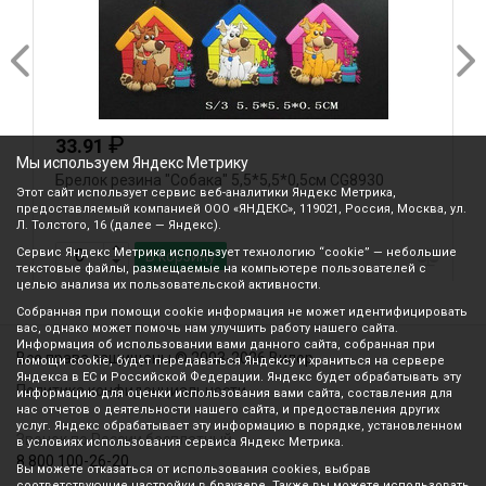
₽
33.91
Мы используем Яндекс Метрику
Брелок резина "Собака" 5,5*5,5*0,5см CG8930
Б
Этот сайт использует сервис веб-аналитики Яндекс Метрика,
предоставляемый компанией ООО «ЯНДЕКС», 119021, Россия, Москва, ул.
Л. Толстого, 16 (далее — Яндекс).
Сервис Яндекс Метрика использует технологию “cookie” — небольшие
В корзину
текстовые файлы, размещаемые на компьютере пользователей с
целью анализа их пользовательской активности.
Собранная при помощи cookie информация не может идентифицировать
вас, однако может помочь нам улучшить работу нашего сайта.
Информация об использовании вами данного сайта, собранная при
Все права защищены © 2003-2026 Вилор
помощи cookie, будет передаваться Яндексу и храниться на сервере
Яндекса в ЕС и Российской Федерации. Яндекс будет обрабатывать эту
Политика конфиденциальности
информацию для оценки использования вами сайта, составления для
нас отчетов о деятельности нашего сайта, и предоставления других
услуг. Яндекс обрабатывает эту информацию в порядке, установленном
Звонок по России бесплатный
в условиях использования сервиса Яндекс Метрика.
8 800 100-26-20
Вы можете отказаться от использования cookies, выбрав
соответствующие настройки в браузере. Также вы можете использовать