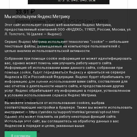
₽
33.91
Мы используем Яндекс Метрику
Брелок резина "Собака" 5,5*5,5*0,5см CG8930
Б
Этот сайт использует сервис веб-аналитики Яндекс Метрика,
предоставляемый компанией ООО «ЯНДЕКС», 119021, Россия, Москва, ул.
Л. Толстого, 16 (далее — Яндекс).
Сервис Яндекс Метрика использует технологию “cookie” — небольшие
В корзину
текстовые файлы, размещаемые на компьютере пользователей с
целью анализа их пользовательской активности.
Собранная при помощи cookie информация не может идентифицировать
вас, однако может помочь нам улучшить работу нашего сайта.
Информация об использовании вами данного сайта, собранная при
Все права защищены © 2003-2026 Вилор
помощи cookie, будет передаваться Яндексу и храниться на сервере
Яндекса в ЕС и Российской Федерации. Яндекс будет обрабатывать эту
Политика конфиденциальности
информацию для оценки использования вами сайта, составления для
нас отчетов о деятельности нашего сайта, и предоставления других
услуг. Яндекс обрабатывает эту информацию в порядке, установленном
Звонок по России бесплатный
в условиях использования сервиса Яндекс Метрика.
8 800 100-26-20
Вы можете отказаться от использования cookies, выбрав
соответствующие настройки в браузере. Также вы можете использовать
Принимаем звонки
инструмент — https://yandex.ru/support/metrika/general/opt-out.html
(846) 207-34-20
Однако это может повлиять на работу некоторых функций сайта.
Используя этот сайт, вы соглашаетесь на обработку данных о вас
(846) 207-34-21
Яндексом в порядке и целях, указанных выше.
Обратный звонок
Я согласен