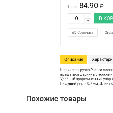
84.90
₽
Цена:
В КО
Сравнить
Опла
Описание
Характери
Шариковая ручка Pilot со сме
вращаться шарику в стержне и
Удобный прорезиненный упор д
Пишущий узел - 0,7 мм. Длина с
Похожие товары