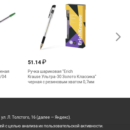
₽
51.14
13.98
леная
Ручка шариковая "Erich
Ручка ш
/04
Krause.Ультра-30 Золото Классика"
0,7мм K
черная с резиновым хватом 0,7мм
61111
. Л. Толстого, 16 (далее — Яндекс).
й с целью анализа их пользовательской активности.