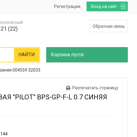
Регистрация
Вход на сайт
 бесплатный
Обратная связь
21 (22)
НАЙТИ
Корзина
пуста
7 синяя 004559 32033
Распечатать страницу
Я "PILOT" BPS-GP-F-L 0.7 СИНЯЯ
/144