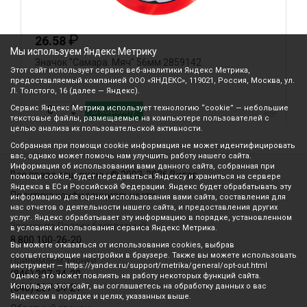
₽
26.58
Мы используем Яндекс Метрику
Значок "Самара. Мяч" 56мм 2859142
М
Этот сайт использует сервис веб-аналитики Яндекс Метрика,
(
предоставляемый компанией ООО «ЯНДЕКС», 119021, Россия, Москва, ул.
Л. Толстого, 16 (далее — Яндекс).
Сервис Яндекс Метрика использует технологию “cookie” — небольшие
В корзину
текстовые файлы, размещаемые на компьютере пользователей с
целью анализа их пользовательской активности.
Собранная при помощи cookie информация не может идентифицировать
вас, однако может помочь нам улучшить работу нашего сайта.
Информация об использовании вами данного сайта, собранная при
Все права защищены © 2003-2026 Вилор
помощи cookie, будет передаваться Яндексу и храниться на сервере
Яндекса в ЕС и Российской Федерации. Яндекс будет обрабатывать эту
Политика конфиденциальности
информацию для оценки использования вами сайта, составления для
нас отчетов о деятельности нашего сайта, и предоставления других
услуг. Яндекс обрабатывает эту информацию в порядке, установленном
Звонок по России бесплатный
в условиях использования сервиса Яндекс Метрика.
8 800 100-26-20
Вы можете отказаться от использования cookies, выбрав
соответствующие настройки в браузере. Также вы можете использовать
Принимаем звонки
инструмент — https://yandex.ru/support/metrika/general/opt-out.html
(846) 207-34-20
Однако это может повлиять на работу некоторых функций сайта.
Используя этот сайт, вы соглашаетесь на обработку данных о вас
(846) 207-34-21
Яндексом в порядке и целях, указанных выше.