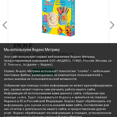
₽
275.31
Мы используем Яндекс Метрику
Набор для творчества "Роспись по
Н
Этот сайт использует сервис веб-аналитики Яндекс Метрика,
дереву.Карандашница.Три кота" с красками
д
предоставляемый компанией ООО «ЯНДЕКС», 119021, Россия, Москва, ул.
Фнк-001
в
Л. Толстого, 16 (далее — Яндекс).
Сервис Яндекс Метрика использует технологию “cookie” — небольшие
В корзину
текстовые файлы, размещаемые на компьютере пользователей с
целью анализа их пользовательской активности.
Собранная при помощи cookie информация не может идентифицировать
вас, однако может помочь нам улучшить работу нашего сайта.
Информация об использовании вами данного сайта, собранная при
Все права защищены © 2003-2026 Вилор
помощи cookie, будет передаваться Яндексу и храниться на сервере
Яндекса в ЕС и Российской Федерации. Яндекс будет обрабатывать эту
Политика конфиденциальности
информацию для оценки использования вами сайта, составления для
нас отчетов о деятельности нашего сайта, и предоставления других
услуг. Яндекс обрабатывает эту информацию в порядке, установленном
Звонок по России бесплатный
в условиях использования сервиса Яндекс Метрика.