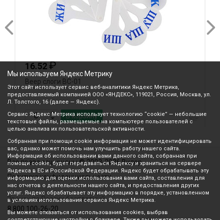
₽
16.52
Мы используем Яндекс Метрику
Веер слоги ВС-01
В
Этот сайт использует сервис веб-аналитики Яндекс Метрика,
предоставляемый компанией ООО «ЯНДЕКС», 119021, Россия, Москва, ул.
Л. Толстого, 16 (далее — Яндекс).
Сервис Яндекс Метрика использует технологию “cookie” — небольшие
В корзину
текстовые файлы, размещаемые на компьютере пользователей с
целью анализа их пользовательской активности.
Собранная при помощи cookie информация не может идентифицировать
вас, однако может помочь нам улучшить работу нашего сайта.
Информация об использовании вами данного сайта, собранная при
Все права защищены © 2003-2026 Вилор
помощи cookie, будет передаваться Яндексу и храниться на сервере
Яндекса в ЕС и Российской Федерации. Яндекс будет обрабатывать эту
Политика конфиденциальности
информацию для оценки использования вами сайта, составления для
нас отчетов о деятельности нашего сайта, и предоставления других
услуг. Яндекс обрабатывает эту информацию в порядке, установленном
Звонок по России бесплатный
в условиях использования сервиса Яндекс Метрика.
8 800 100-26-20
Вы можете отказаться от использования cookies, выбрав
соответствующие настройки в браузере. Также вы можете использовать